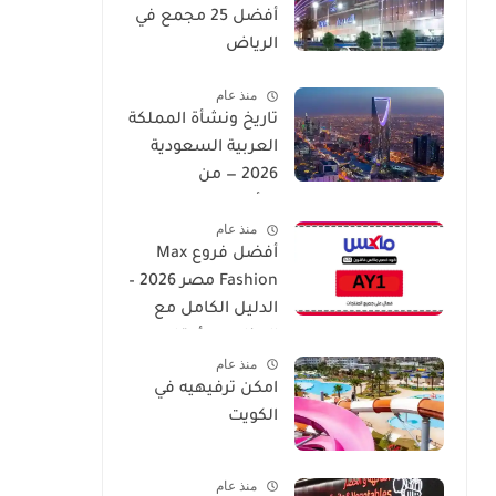
أفضل 25 مجمع في
الرياض
منذ عام
تاريخ ونشأة المملكة
العربية السعودية
2026 — من
التأسيس إلى العصر
منذ عام
الحديث
أفضل فروع Max
Fashion مصر 2026 –
الدليل الكامل مع
العناوين وأوقات
منذ عام
العمل
امكن ترفيهيه في
الكويت
منذ عام