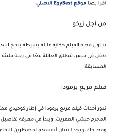
اقرا يضا
موقع EgyBest الاصلي
من أجل زيكو
تتناول قصة الفيلم حكاية عائلة بسيطة ينجح ابنه
طفل في مصر، تنطلق العائلة معًا في رحلة مليئة
المسابقة.
فيلم مربع برمودا
تدور أحداث فيلم مربع برمودا في إطار كوميدي م
المجرم حبشي العفريت، ويبدأ في معرفة تفاصيل حي
ومضحك، ويجد الاثنان أنفسهما مضطرين للبقاء م