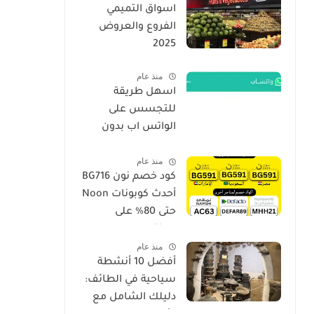
اسواق التميمي
الفروع والعروض
2025
منذ عام
اسهل طريقة
للتجسس على
الواتس اب بدون
برامج فقط برقم
منذ عام
الجوال الهاتف 2026
كود خصم نون BG716
أحدث كوبونات Noon
حتى 80% على
المنتجات
منذ عام
أفضل 10 أنشطة
سياحية في الطائف:
دليلك الشامل مع