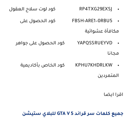
RP4TXG29EXSJ
كود لوت سلاح العقول
FBSH-ARE1–0RBU5
كود الحصول على
مكافأة عشوائية
YAPQSSRUEYVD
كود الحصول على جواهر
مجانا
KPHU7KHDRLKW
كود الخاص بأكاديمية
المتمردين
اقرا ايضا
جميع كلمات سر قراند 5 GTA V للبلاي ستيشن