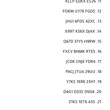
KLLP EDXX ES26
FOKM UY76 FGDS
JHUI 6FDS AZXC
X99T K56X DJ4X
Q67D 37Y5 H9RW
FXCV BNMK RTE5
JCDK CNJE FDR4
PACJ JTUA 29UU
Y7KS 1ER6 23H1
D4G1 D33S D5D4
Z1KS 1ET6 43S