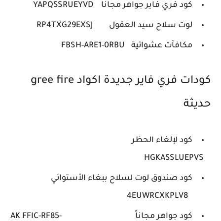
كود فري فاير جواهر مجانا
YAPQSSRUEYVD
لوت سلاح سيد العقول
RP4TXG29EXSJ
مكافآت عشوائية
FBSH-ARE1-0RBU
كودات فري فاير جديدة اكواد gree fire
حديثة
كود لإلغاء الحظر
HGKASSLUEPVS
كود صندوق لوت لسلاح ببغاء الأستوائي
4EUWRCXKPLV8
كود جواهر مجاناً
AK FFIC-RF85-