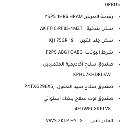
0RBU5
رقصة العرش
YSPS 1HR6 HRAM
سكن بندقية
AK FFIC-RF85-4MZT
سكن جلد التنين
KJ1 75GR 19
شرط البوتات
F2PS ABG1 OABG
صندوق سلاح أكاديمية المتمردين
KPHU7KHDRLKW
صندوق سلاح سيد العقول
P4TXG29EXSJ
صندوق لوت سلاح ببغاء استوائي
4EUWRCXKPLV8
الفاير باس
VAVS 2KLP HYTG