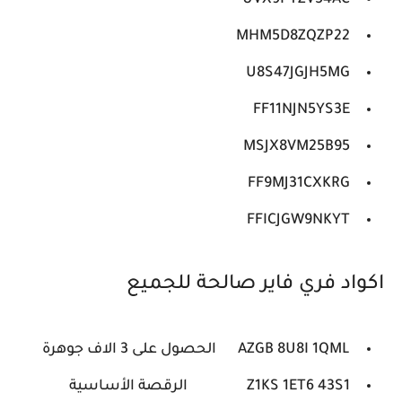
UVX9PYZV54AC
MHM5D8ZQZP22
U8S47JGJH5MG
FF11NJN5YS3E
MSJX8VM25B95
FF9MJ31CXKRG
FFICJGW9NKYT
اكواد فري فاير صالحة للجميع
AZGB 8U8I 1QML
الحصول على 3 الاف جوهرة
Z1KS 1ET6 43S1
الرقصة الأساسية