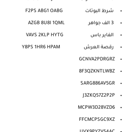
شرط البوتات F2PS ABG1 OABG
3 الف جواهر AZGB 8U8I 1QML
الفاير باس VAVS 2KLP HYTG
رقصة العرش Y8PS 1HR6 HPAM
GCNVA2PDRGRZ
8F3QZKNTLWBZ
SARG886AV5GR
J3ZKQ57Z2P2P
MCPW3D28VZD6
FFCMCPSGC9XZ