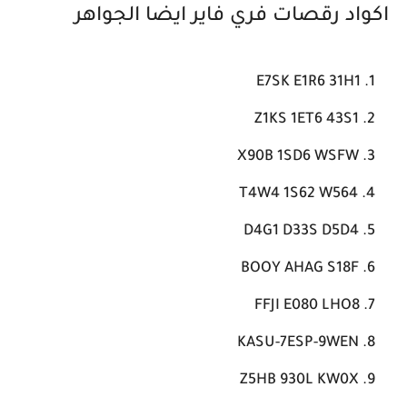
اكواد رقصات فري فاير ايضا الجواهر
E7SK E1R6 31H1
Z1KS 1ET6 43S1
X90B 1SD6 WSFW
T4W4 1S62 W564
D4G1 D33S D5D4
BOOY AHAG S18F
FFJI E080 LHO8
KASU-7ESP-9WEN
Z5HB 930L KW0X