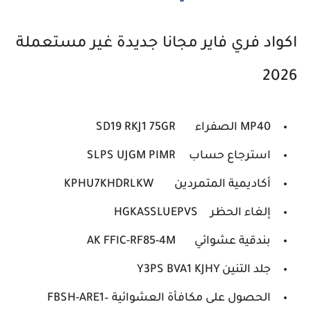
اكواد فري فاير مجانا جديدة غير مستعملة
2026
MP40 الصفراء
SD19 RKJ1 75GR
استرجاع حساب
SLPS UJGM PIMR
أكاديمية المتمردين
KPHU7KHDRLKW
إلغاء الحظر
HGKASSLUEPVS
بندقية عشوائي
AK FFIC-RF85-4M
جلد التنين
Y3PS BVA1 KJHY
الحصول على مكافأة العشوائية
FBSH-ARE1–