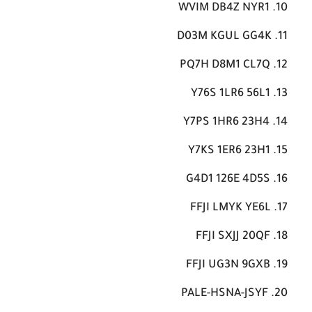
WVIM DB4Z NYR1
D03M KGUL GG4K
PQ7H D8M1 CL7Q
Y76S 1LR6 56L1
Y7PS 1HR6 23H4
Y7KS 1ER6 23H1
G4D1 126E 4D5S
FFJI LMYK YE6L
FFJI SXJJ 20QF
FFJI UG3N 9GXB
PALE-HSNA-JSYF