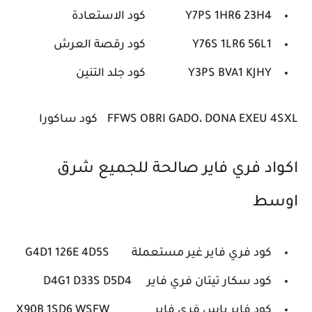
Y7PS 1HR6 23H4
كود الاستعادة
Y76S 1LR6 56L1
كود رقصة العرش
Y3PS BVA1 KJHY
كود جلد التنين
FFWS OBRI GADO، DONA EXEU 4SXL
كود ساكورا
اكواد فري فاير صالحة للجميع شرق
اوسط
كود فري فاير غير مستعملة
G4D1 126E 4D5S
كود سكار تيتان فري فاير
D4G1 D33S D5D4
كود فاير باس فري فاير
X90B 1SD6 WSFW