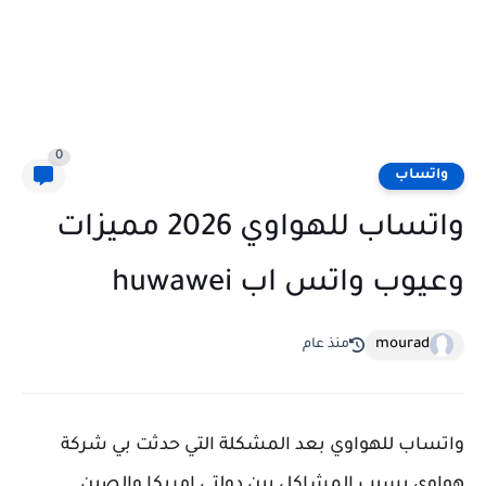
0
واتساب
واتساب للهواوي 2026 مميزات
وعيوب واتس اب huwawei
mourad
منذ عام
واتساب للهواوي
بعد المشكلة التي حدثت بي شركة
هواوي بسبب المشاكل بين دولتي امريكا والصين