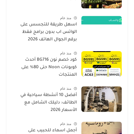
منذ عام
اسهل طريقة للتجسس على
الواتس اب بدون برامج فقط
برقم الجوال الهاتف 2026
منذ عام
كود خصم نون BG716 أحدث
كوبونات Noon حتى 80% على
المنتجات
منذ عام
أفضل 10 أنشطة سياحية في
الطائف: دليلك الشامل مع
الأسعار 2026
منذ عام
أجمل اسماء للحبيب على