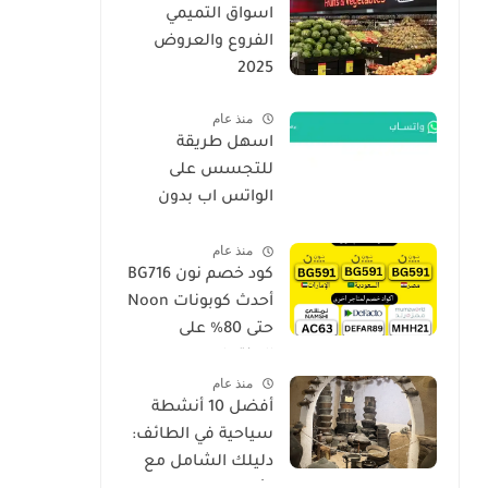
اسواق التميمي
الفروع والعروض
2025
منذ عام
اسهل طريقة
للتجسس على
الواتس اب بدون
برامج فقط برقم
منذ عام
الجوال الهاتف 2026
كود خصم نون BG716
أحدث كوبونات Noon
حتى 80% على
المنتجات
منذ عام
أفضل 10 أنشطة
سياحية في الطائف:
دليلك الشامل مع