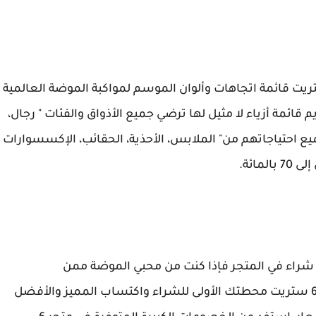
واسم السنوية المتتالية، يمنحك متجر 6 ستريت قائمة اتجاهات وألوان الموسم لمواكبة الموضة العالمية
قائمة أزياء لا مثيل لها ترضي جميع الأذواق والفئات " رجال،
ع احتياجاتهم من" الملابس، الأحذية، الحقائب، الإكسسوارات
شراء في المتجر فإذا كنت من محبي الموضة ممن
يستمتعون بكل ما هو جديد وعصري، اجعل متجر 6 ستريت محطتك الأولى للشراء واكتساب المميز والأفضل