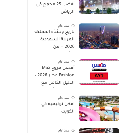
أفضل 25 مجمع في
الرياض
منذ عام
تاريخ ونشأة المملكة
العربية السعودية
2026 — من
التأسيس إلى العصر
منذ عام
الحديث
أفضل فروع Max
Fashion مصر 2026 –
الدليل الكامل مع
العناوين وأوقات
منذ عام
العمل
امكن ترفيهيه في
الكويت
منذ عام