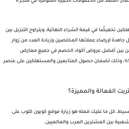
لمظهر يجذب انتباه من حولك، وللشراء بأقل الأسعار، استفد من الخصومات الكبيرة المتوفرة في متجر 6
لمستهلكين تخفيضًا في قيمة الشراء النهائية، ويتراوح التنزيل بين
وتعمل جاهدة لإرضاء عملائها المخلصين وزيادة العدد من زوار
ر، من بين أفضل عروض أكواد الخصم في جميع معارض
العلامات التجارية المفضلة لدى الجميع بخصم 50٪، وذلك لضمان حصول المتابعين والمستهلكين على عنصر
اء 6 ستريت الصحيح بسيط، كل ما عليك فعله هو زيارة موقع كوبون كلوب على