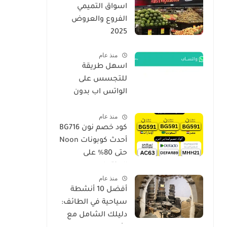
اسواق التميمي
الفروع والعروض
2025
منذ عام
اسهل طريقة
للتجسس على
الواتس اب بدون
برامج فقط برقم
منذ عام
الجوال الهاتف 2026
كود خصم نون BG716
أحدث كوبونات Noon
حتى 80% على
المنتجات
منذ عام
أفضل 10 أنشطة
سياحية في الطائف:
دليلك الشامل مع