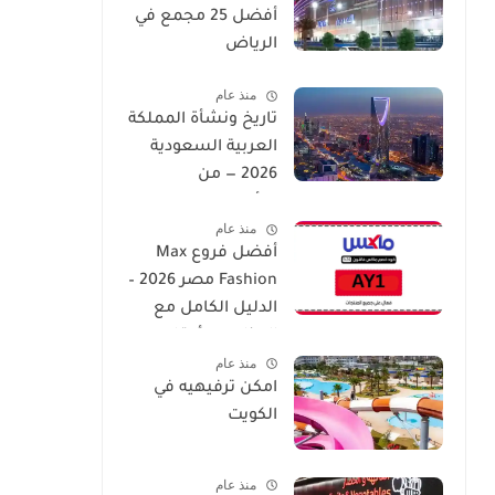
أفضل 25 مجمع في
الرياض
منذ عام
تاريخ ونشأة المملكة
العربية السعودية
2026 — من
التأسيس إلى العصر
منذ عام
الحديث
أفضل فروع Max
Fashion مصر 2026 –
الدليل الكامل مع
العناوين وأوقات
منذ عام
العمل
امكن ترفيهيه في
الكويت
منذ عام