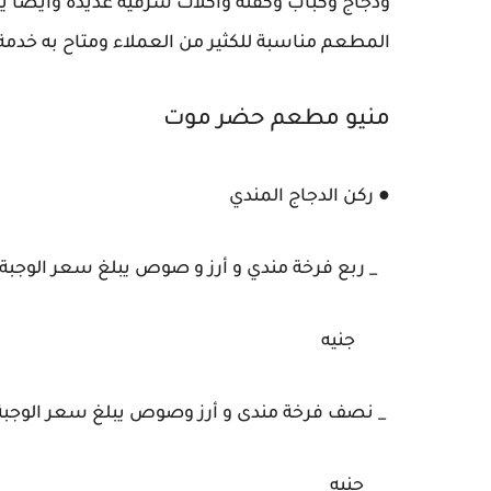
ودجاج وكباب وكفتة وأكلات شرقية عديدة وايضا يق
المطعم مناسبة للكثير من العملاء ومتاح به خدمة 
منيو مطعم حضر موت
● ركن الدجاج المندي
_ ربع فرخة مندي و أرز و صوص يبلغ سعر الوجبة 18
جنيه
_ نصف فرخة مندى و أرز وصوص يبلغ سعر الوجبة 2
جنيه