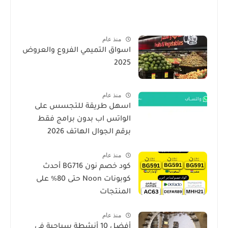
منذ عام
اسواق التميمي الفروع والعروض
2025
منذ عام
اسهل طريقة للتجسس على
الواتس اب بدون برامج فقط
برقم الجوال الهاتف 2026
منذ عام
كود خصم نون BG716 أحدث
كوبونات Noon حتى 80% على
المنتجات
منذ عام
أفضل 10 أنشطة سياحية في