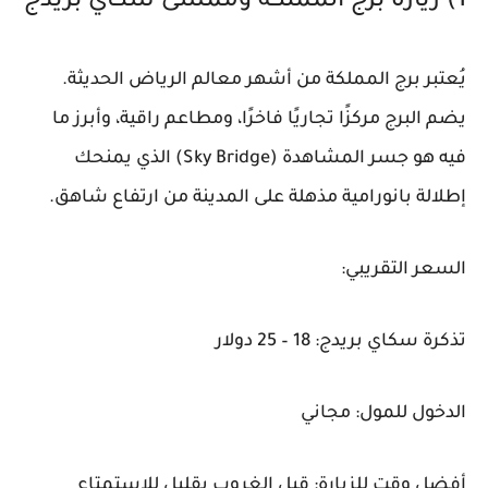
1) زيارة برج المملكة وممشى سكاي بريدج
يُعتبر برج المملكة من أشهر معالم الرياض الحديثة.
يضم البرج مركزًا تجاريًا فاخرًا، ومطاعم راقية، وأبرز ما
فيه هو جسر المشاهدة (Sky Bridge) الذي يمنحك
إطلالة بانورامية مذهلة على المدينة من ارتفاع شاهق.
السعر التقريبي:
تذكرة سكاي بريدج: 18 – 25 دولار
الدخول للمول: مجاني
أفضل وقت للزيارة: قبل الغروب بقليل للاستمتاع