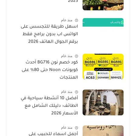
2025
منذ عام
اسهل طريقة للتجسس على
الواتس اب بدون برامج فقط
برقم الجوال الهاتف 2026
منذ عام
كود خصم نون BG716 أحدث
كوبونات Noon حتى 80% على
المنتجات
منذ عام
أفضل 10 أنشطة سياحية في
الطائف: دليلك الشامل مع
الأسعار 2026
منذ عام
أجمل اسماء للحبيب على