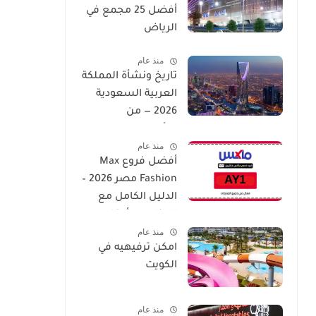
أفضل 25 مجمع في
الرياض
منذ عام
تاريخ ونشأة المملكة
العربية السعودية
2026 — من
التأسيس إلى العصر
منذ عام
الحديث
أفضل فروع Max
Fashion مصر 2026 –
الدليل الكامل مع
العناوين وأوقات
منذ عام
العمل
امكن ترفيهيه في
الكويت
منذ عام