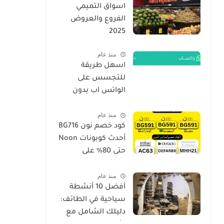
اسواق التميمي
الفروع والعروض
2025
منذ عام
اسهل طريقة
للتجسس على
الواتس اب بدون
برامج فقط برقم
منذ عام
الجوال الهاتف 2026
كود خصم نون BG716
أحدث كوبونات Noon
حتى 80% على
المنتجات
منذ عام
أفضل 10 أنشطة
سياحية في الطائف:
دليلك الشامل مع