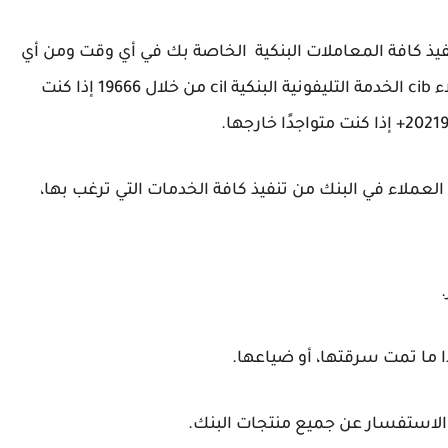
ليفونية البنكيةcil تستطيع تنفيذ كافة المعاملات البنكية الخاصة بك في أي وقت ومن أي
الأماكن بالعالم، فقط اتصل على رقم خدمة العملاء cib الخدمة التليفونية البنكية cil من خلال 19666 إذا كنت
ملاء في البنك من تنفيذ كافة الخدمات التي ترغب بها،
ا ما تمت سرقتها، أو ضياعها.
لاستفسار عن جميع منتجات البنك.