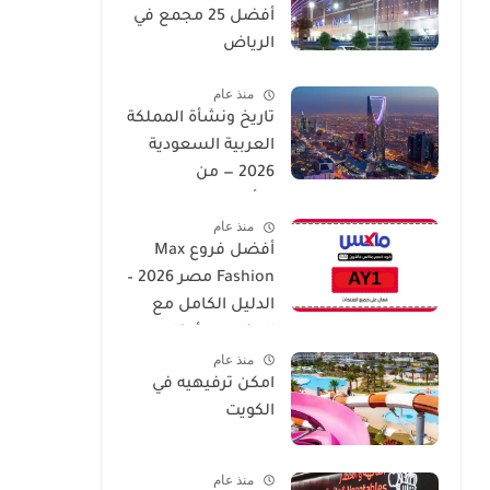
أفضل 25 مجمع في
الرياض
منذ عام
تاريخ ونشأة المملكة
العربية السعودية
2026 — من
التأسيس إلى العصر
منذ عام
الحديث
أفضل فروع Max
Fashion مصر 2026 –
الدليل الكامل مع
العناوين وأوقات
منذ عام
العمل
امكن ترفيهيه في
الكويت
منذ عام