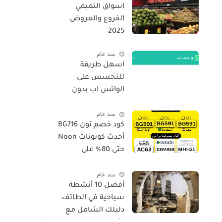
اسواق التميمي
الفروع والعروض
2025
منذ عام
اسهل طريقة
للتجسس على
الواتس اب بدون
برامج فقط برقم
منذ عام
الجوال الهاتف 2026
كود خصم نون BG716
أحدث كوبونات Noon
حتى 80% على
المنتجات
منذ عام
أفضل 10 أنشطة
سياحية في الطائف:
دليلك الشامل مع