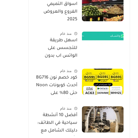
اسواق التميمي
الفروع والعروض
2025
منذ عام
اسهل طريقة
للتجسس على
الواتس اب بدون
برامج فقط برقم
منذ عام
الجوال الهاتف 2026
كود خصم نون BG716
أحدث كوبونات Noon
حتى 80% على
المنتجات
منذ عام
أفضل 10 أنشطة
سياحية في الطائف:
دليلك الشامل مع