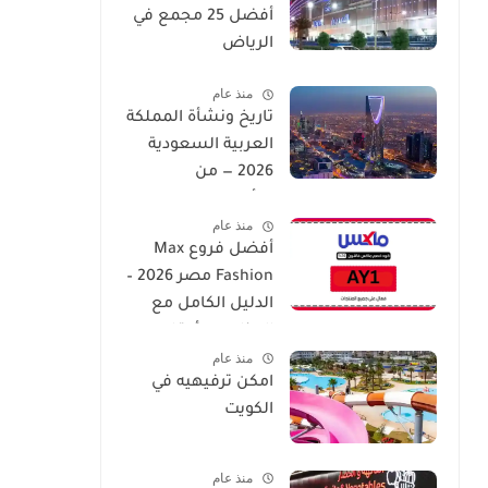
أفضل 25 مجمع في
الرياض
منذ عام
تاريخ ونشأة المملكة
العربية السعودية
2026 — من
التأسيس إلى العصر
منذ عام
الحديث
أفضل فروع Max
Fashion مصر 2026 –
الدليل الكامل مع
العناوين وأوقات
منذ عام
العمل
امكن ترفيهيه في
الكويت
منذ عام