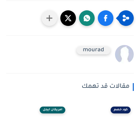
mourad
مقالات قد تهمك
كود خصم
امريكان ايجل