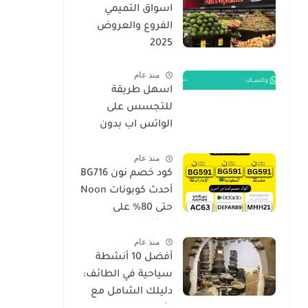
اسواق التميمي
الفروع والعروض
2025
منذ عام
اسهل طريقة
للتجسس على
الواتس اب بدون
برامج فقط برقم
منذ عام
الجوال الهاتف 2026
كود خصم نون BG716
أحدث كوبونات Noon
حتى 80% على
المنتجات
منذ عام
أفضل 10 أنشطة
سياحية في الطائف:
دليلك الشامل مع