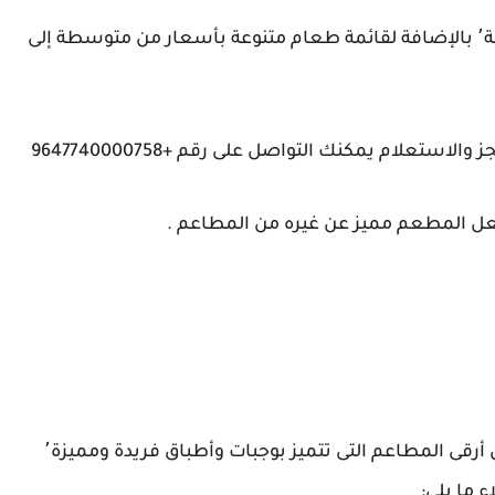
كما يتميز المطعم بديكورات خاصة وجذابة ومريحة٬ بالإضافة لقائمة طعام متنوعة بأسعار من متوسطة إلى
علام يمكنك التواصل على رقم +9647740000758
جعل المطعم مميز عن غيره من المطاعم .
من افضل المطاعم التى تتميز بها كربلاء وتعد من أرقى المطاعم التى تتميز بوجبات وأطباق فريدة ومميزة٬
ء ما يلي: