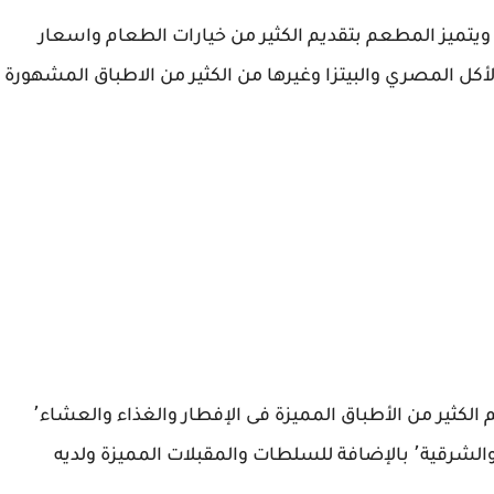
قع المطعم فى كربلاء مقابل مستشفى الولادة٬ ويتميز المطعم بتقديم الكثير من خيارات الطعام واسعار
رما والأكل المصري والبيتزا وغيرها من الكثير من الاطباق المشهورة
يقع المطعم فى شارع حى الحسين٬ ويتميز بتقديم الكثير من الأطباق المميزة فى الإفطار والغذاء والعشاء٬
كما يوجد به أصناف متعددة من الحلويات الغربية والشرقية٬ بالإضافة للسلطات والمقبلات المميزة ولديه