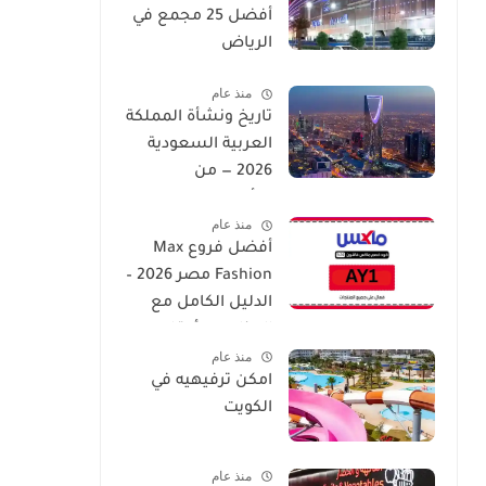
أفضل 25 مجمع في
الرياض
منذ عام
تاريخ ونشأة المملكة
العربية السعودية
2026 — من
التأسيس إلى العصر
منذ عام
الحديث
أفضل فروع Max
Fashion مصر 2026 –
الدليل الكامل مع
العناوين وأوقات
منذ عام
العمل
امكن ترفيهيه في
الكويت
منذ عام