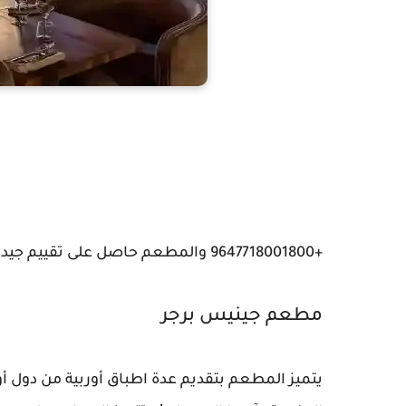
+9647718001800 والمطعم حاصل على تقييم جيد جدًا من بين عدة مطاعم تقع فى منطقة كربلاء .
مطعم جينيس برجر
يتميز المطعم بتقديم عدة اطباق أوربية من دول أ