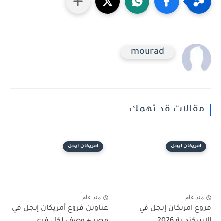
mourad
مقالات قد تهمك
امريكان ايجل
امريكان ايجل
منذ عام
منذ عام
فروع امريكان إيجل في
عناوين فروع أمريكان إيجل في
الإسكندرية 2026
مصر + وصف لكل فرع...