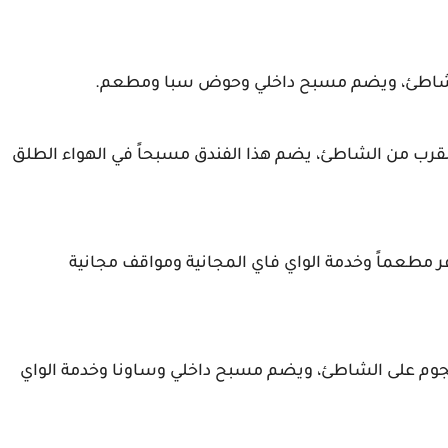
جدة - فندق فاخر من فئة 5 نجوم بالقرب من الشاطئ، يضم هذا الفندق مسبحاً في الهواء الطلق
 النور - شقة من فئة 3 نجوم، ويوفر مطعماً وخدمة الواي فاي المجانية ومواقف مجانية
جع لا فونتين لاجون - فندق منفصل من فئة 3 نجوم على الشاطئ، ويضم مسبح داخلي وساونا وخدمة الواي