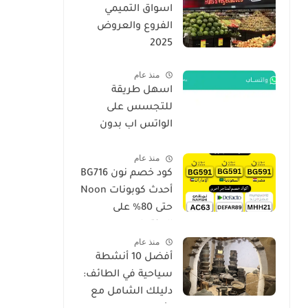
اسواق التميمي
الفروع والعروض
2025
منذ عام
اسهل طريقة
للتجسس على
الواتس اب بدون
برامج فقط برقم
منذ عام
الجوال الهاتف 2026
كود خصم نون BG716
أحدث كوبونات Noon
حتى 80% على
المنتجات
منذ عام
أفضل 10 أنشطة
سياحية في الطائف:
دليلك الشامل مع