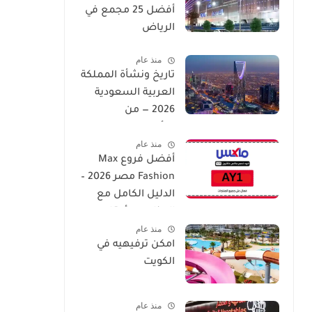
أفضل 25 مجمع في
الرياض
منذ عام
تاريخ ونشأة المملكة
العربية السعودية
2026 — من
التأسيس إلى العصر
منذ عام
الحديث
أفضل فروع Max
Fashion مصر 2026 –
الدليل الكامل مع
العناوين وأوقات
منذ عام
العمل
امكن ترفيهيه في
الكويت
منذ عام