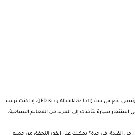
إذا كنت ترغب في السفر إلى جدة، فإن أقرب مطار رئيسي يقع في جدة (JED-King Abdulaziz Intl)، إذا كنت ترغب
 استئجار سيارة لتأخذك إلى المزيد من المعالم السياحية.
ل من الفندق في جدة؟ يمكنك على الفور التحقق من جميع