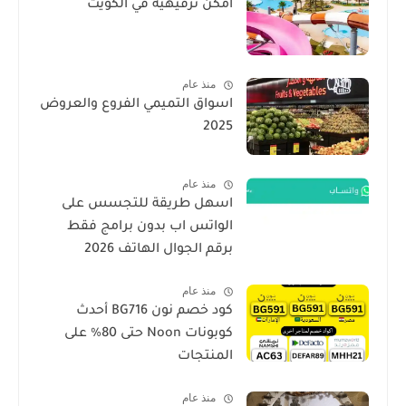
امكن ترفيهيه في الكويت
منذ عام
اسواق التميمي الفروع والعروض
2025
منذ عام
اسهل طريقة للتجسس على
الواتس اب بدون برامج فقط
برقم الجوال الهاتف 2026
منذ عام
كود خصم نون BG716 أحدث
كوبونات Noon حتى 80% على
المنتجات
منذ عام