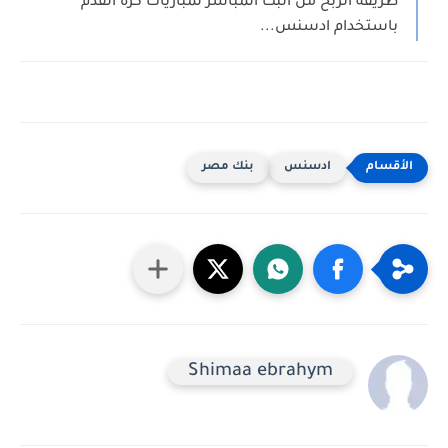
طريقة الربح من البث المباشر لمباريات كرة القدم
باستخدام ادسنس...
ادسنس
بنك مصر
Shimaa ebrahym