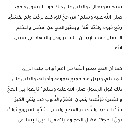
سبحانه وتعالي، والدليل على ذلك قول الرسول محمد
صلى الله عليه وسلم " مَن حجَّ للهِ، فلم يَرفُث ولم يَفسُقْ،
رجَع كيوم ولدَته أمُّه"، ويعتبر الحج من أفضل وأعظم
الأعمال عقب الإيمان بالله عز وجل والجهاد في سبيل
الله.
كما أن الحج يعتبر أيضًا من أهم أبواب جلب الرزق
للمسلم، ويزيل عنه جميع همومه وأحزانه، والدليل على
ذلك قول الرسول صلى الله عليه وسلم " تابِعوا بينَ الحجِّ
والعُمرةِ فإنَّهما ينفيانِ الفقرَ والذُّنوبَ كما ينفي الكيرُ
خبَثَ الحديدِ والذَّهبِ والفِضَّةِ وليس للحَجَّةِ المبرورةِ ثوابٌ
دونَ الحجة". فضل الحج ومنزلته في الدين الإسلامي