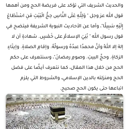
والحديث الشريف التي تؤكد على فريضة الحج ومن أهمها
قول الله عز وجل " وَلِلَّـهِ عَلَى النَّاسِ حِجُّ الْبَيْتِ مَنِ اسْتَطَاعَ
إِلَيْهِ سَبِيلًا"، وأما عن الأحاديث النبوية الشريفة فيتضح في
قول رسول الله " بُنِيَ الإسلامُ على خَمْسٍ. شهادةِ أن لا
إلهَ إلا اللهُ وأنَّ محمدًا عبدُهُ ورسولُهُ. وإقامِ الصلاةِ. وإيتَاءِ
الزكاةِ. وحجِّ البيتِ. وصومِ رمضانَ"، وسنتعرف على حكم
الحج من خلال هذا المقال، كما نتعرف أيضًا على فضل
الحج ومنزلته بالدين الإسلامي، والشروط التي يلزم
اتباعها حتى يكون الحج صحيح.