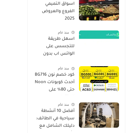
اسواق التميمي
الفروع والعروض
2025
منذ عام
اسهل طريقة
للتجسس على
الواتس اب بدون
برامج فقط برقم
منذ عام
الجوال الهاتف 2026
كود خصم نون BG716
أحدث كوبونات Noon
حتى 80% على
المنتجات
منذ عام
أفضل 10 أنشطة
سياحية في الطائف:
دليلك الشامل مع