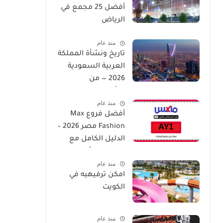
أفضل 25 مجمع في
الرياض
منذ عام
تاريخ ونشأة المملكة
العربية السعودية
2026 — من
التأسيس إلى العصر
منذ عام
الحديث
أفضل فروع Max
Fashion مصر 2026 –
الدليل الكامل مع
العناوين وأوقات
منذ عام
العمل
امكن ترفيهيه في
الكويت
منذ عام