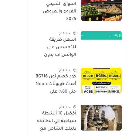
اسواق التميمي
الفروع والعروض
2025
منذ عام
اسهل طريقة
للتجسس على
الواتس اب بدون
برامج فقط برقم
منذ عام
الجوال الهاتف 2026
كود خصم نون BG716
أحدث كوبونات Noon
حتى 80% على
المنتجات
منذ عام
أفضل 10 أنشطة
سياحية في الطائف:
دليلك الشامل مع