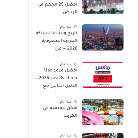
أفضل 25 مجمع في
الرياض
منذ عام
تاريخ ونشأة المملكة
العربية السعودية
2026 — من
التأسيس إلى العصر
منذ عام
الحديث
أفضل فروع Max
Fashion مصر 2026 –
الدليل الكامل مع
العناوين وأوقات
منذ عام
العمل
امكن ترفيهيه في
الكويت
منذ عام